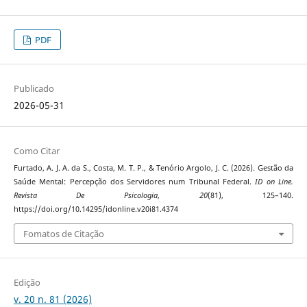
PDF
Publicado
2026-05-31
Como Citar
Furtado, A. J. A. da S., Costa, M. T. P., & Tenório Argolo, J. C. (2026). Gestão da
Saúde Mental: Percepção dos Servidores num Tribunal Federal.
ID on Line.
Revista De Psicologia
,
20
(81), 125–140.
https://doi.org/10.14295/idonline.v20i81.4374
Fomatos de Citação
Edição
v. 20 n. 81 (2026)