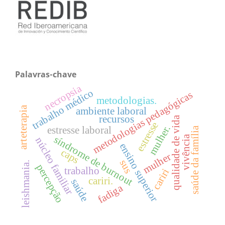
Palavras-chave
necropsia
trabalho médico
metodologias pedagógicas
metodologias.
arteterapia
ambiente laboral
recursos
qualidade de vida
estresse
mulher.
estresse laboral
saúde da família
vivência
síndrome de burnout
núcleo familiar
ensino superior
caps
mulher
sus
leishmania.
percepção
trabalho
cariri
cariri.
saúde
fadiga