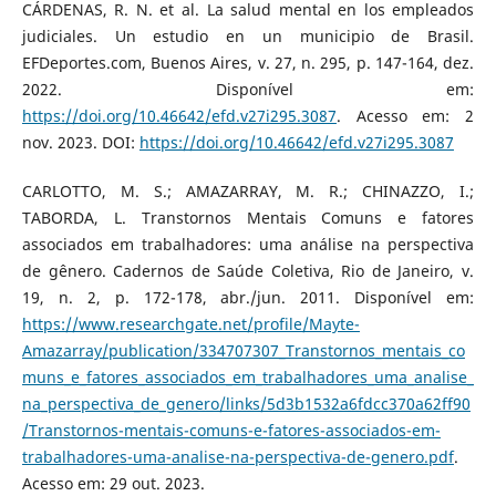
CÁRDENAS, R. N. et al. La salud mental en los empleados
judiciales. Un estudio en un municipio de Brasil.
EFDeportes.com, Buenos Aires, v. 27, n. 295, p. 147-164, dez.
2022. Disponível em:
https://doi.org/10.46642/efd.v27i295.3087
. Acesso em: 2
nov. 2023. DOI:
https://doi.org/10.46642/efd.v27i295.3087
CARLOTTO, M. S.; AMAZARRAY, M. R.; CHINAZZO, I.;
TABORDA, L. Transtornos Mentais Comuns e fatores
associados em trabalhadores: uma análise na perspectiva
de gênero. Cadernos de Saúde Coletiva, Rio de Janeiro, v.
19, n. 2, p. 172-178, abr./jun. 2011. Disponível em:
https://www.researchgate.net/profile/Mayte-
Amazarray/publication/334707307_Transtornos_mentais_co
muns_e_fatores_associados_em_trabalhadores_uma_analise_
na_perspectiva_de_genero/links/5d3b1532a6fdcc370a62ff90
/Transtornos-mentais-comuns-e-fatores-associados-em-
trabalhadores-uma-analise-na-perspectiva-de-genero.pdf
.
Acesso em: 29 out. 2023.