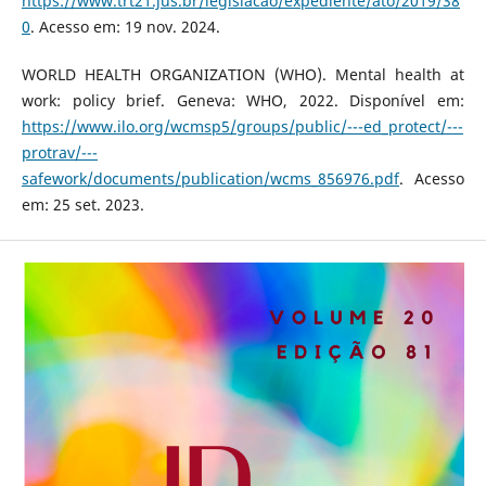
https://www.trt21.jus.br/legislacao/expediente/ato/2019/38
0
. Acesso em: 19 nov. 2024.
WORLD HEALTH ORGANIZATION (WHO). Mental health at
work: policy brief. Geneva: WHO, 2022. Disponível em:
https://www.ilo.org/wcmsp5/groups/public/---ed_protect/---
protrav/---
safework/documents/publication/wcms_856976.pdf
. Acesso
em: 25 set. 2023.