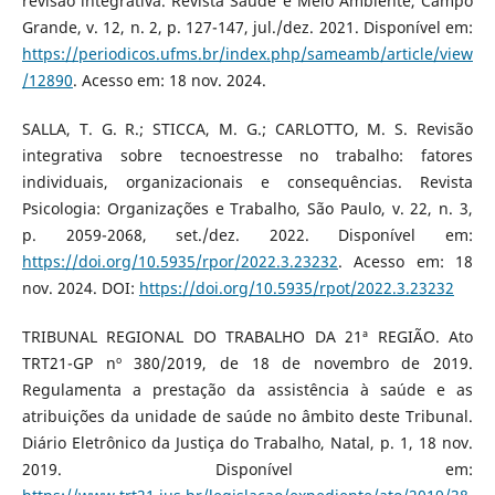
revisão integrativa. Revista Saúde e Meio Ambiente, Campo
Grande, v. 12, n. 2, p. 127-147, jul./dez. 2021. Disponível em:
https://periodicos.ufms.br/index.php/sameamb/article/view
/12890
. Acesso em: 18 nov. 2024.
SALLA, T. G. R.; STICCA, M. G.; CARLOTTO, M. S. Revisão
integrativa sobre tecnoestresse no trabalho: fatores
individuais, organizacionais e consequências. Revista
Psicologia: Organizações e Trabalho, São Paulo, v. 22, n. 3,
p. 2059-2068, set./dez. 2022. Disponível em:
https://doi.org/10.5935/rpor/2022.3.23232
. Acesso em: 18
nov. 2024. DOI:
https://doi.org/10.5935/rpot/2022.3.23232
TRIBUNAL REGIONAL DO TRABALHO DA 21ª REGIÃO. Ato
TRT21-GP nº 380/2019, de 18 de novembro de 2019.
Regulamenta a prestação da assistência à saúde e as
atribuições da unidade de saúde no âmbito deste Tribunal.
Diário Eletrônico da Justiça do Trabalho, Natal, p. 1, 18 nov.
2019. Disponível em: