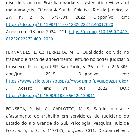
disorders among Brazilian workers: systematic review and
meta-analysis. Ciência & Saúde Coletiva, Rio de Janeiro, v.
27, n. 2, p. 579-591, 2022. Disponível em:
https://doi.org/10.1590/1413-81232022272.46012020
.
Acesso em: 18 nov. 2024. DOI:
https://doi.org/10.1590/1413-
81232022272.46012020
FERNANDES, L. C.; FERREIRA, M. C. Qualidade de vida no
trabalho e risco de adoecimento: estudo no poder judiciário
brasileiro. Psicologia USP, São Paulo, v. 26, n. 2, p. 296-306,
abr./jun. 2015. Disponível em:
https://www.scielo.br/j/pusp/a/YwSqDmbjfpXgJBd9zBtrgkg/
. Acesso em: 31 out. 2023. DOI:
https://doi.org/10.1590/0103-656420130011
FONSECA, R. M. C.; CARLOTTO, M. S. Saúde mental e
afastamento do trabalho em servidores do Judiciário do
Estado do Rio Grande do Sul. Psicologia: Pesquisa, Juiz de
Fora, v. 5, n. 2, p. 117-125, jul./dez. 2011. Disponível em: