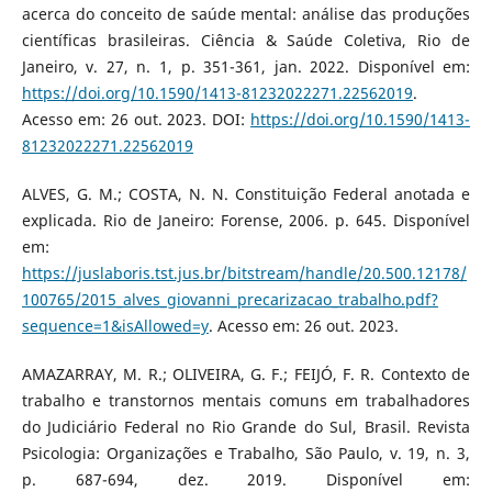
acerca do conceito de saúde mental: análise das produções
científicas brasileiras. Ciência & Saúde Coletiva, Rio de
Janeiro, v. 27, n. 1, p. 351-361, jan. 2022. Disponível em:
https://doi.org/10.1590/1413-81232022271.22562019
.
Acesso em: 26 out. 2023. DOI:
https://doi.org/10.1590/1413-
81232022271.22562019
ALVES, G. M.; COSTA, N. N. Constituição Federal anotada e
explicada. Rio de Janeiro: Forense, 2006. p. 645. Disponível
em:
https://juslaboris.tst.jus.br/bitstream/handle/20.500.12178/
100765/2015_alves_giovanni_precarizacao_trabalho.pdf?
sequence=1&isAllowed=y
. Acesso em: 26 out. 2023.
AMAZARRAY, M. R.; OLIVEIRA, G. F.; FEIJÓ, F. R. Contexto de
trabalho e transtornos mentais comuns em trabalhadores
do Judiciário Federal no Rio Grande do Sul, Brasil. Revista
Psicologia: Organizações e Trabalho, São Paulo, v. 19, n. 3,
p. 687-694, dez. 2019. Disponível em: