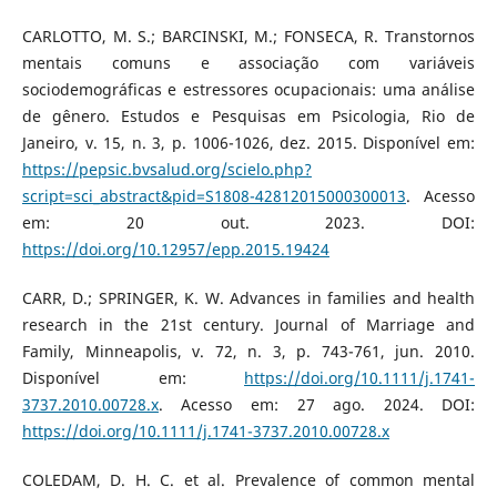
CARLOTTO, M. S.; BARCINSKI, M.; FONSECA, R. Transtornos
mentais comuns e associação com variáveis
sociodemográficas e estressores ocupacionais: uma análise
de gênero. Estudos e Pesquisas em Psicologia, Rio de
Janeiro, v. 15, n. 3, p. 1006-1026, dez. 2015. Disponível em:
https://pepsic.bvsalud.org/scielo.php?
script=sci_abstract&pid=S1808-42812015000300013
. Acesso
em: 20 out. 2023. DOI:
https://doi.org/10.12957/epp.2015.19424
CARR, D.; SPRINGER, K. W. Advances in families and health
research in the 21st century. Journal of Marriage and
Family, Minneapolis, v. 72, n. 3, p. 743-761, jun. 2010.
Disponível em:
https://doi.org/10.1111/j.1741-
3737.2010.00728.x
. Acesso em: 27 ago. 2024. DOI:
https://doi.org/10.1111/j.1741-3737.2010.00728.x
COLEDAM, D. H. C. et al. Prevalence of common mental