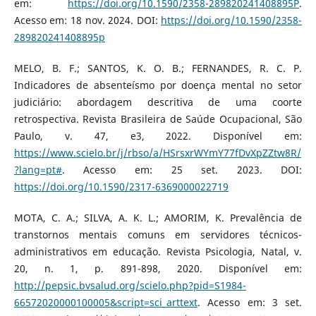
em:
https://doi.org/10.1590/2358-289820241408895P
.
Acesso em: 18 nov. 2024. DOI:
https://doi.org/10.1590/2358-
289820241408895p
MELO, B. F.; SANTOS, K. O. B.; FERNANDES, R. C. P.
Indicadores de absenteísmo por doença mental no setor
judiciário: abordagem descritiva de uma coorte
retrospectiva. Revista Brasileira de Saúde Ocupacional, São
Paulo, v. 47, e3, 2022. Disponível em:
https://www.scielo.br/j/rbso/a/HSrsxrWYmY77fDvXpZZtw8R/
?lang=pt#
. Acesso em: 25 set. 2023. DOI:
https://doi.org/10.1590/2317-6369000022719
MOTA, C. A.; SILVA, A. K. L.; AMORIM, K. Prevalência de
transtornos mentais comuns em servidores técnicos-
administrativos em educação. Revista Psicologia, Natal, v.
20, n. 1, p. 891-898, 2020. Disponível em:
http://pepsic.bvsalud.org/scielo.php?pid=S1984-
66572020000100005&script=sci_arttext
. Acesso em: 3 set.