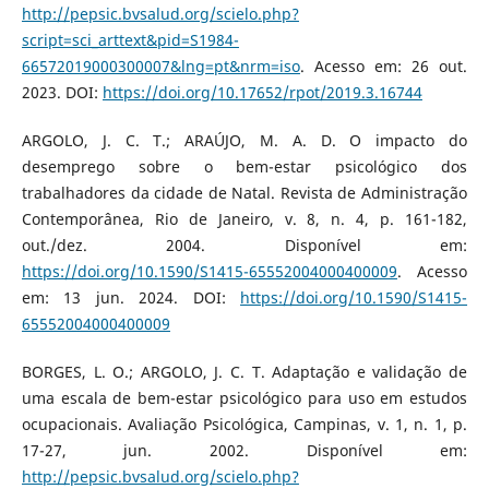
http://pepsic.bvsalud.org/scielo.php?
script=sci_arttext&pid=S1984-
66572019000300007&lng=pt&nrm=iso
. Acesso em: 26 out.
2023. DOI:
https://doi.org/10.17652/rpot/2019.3.16744
ARGOLO, J. C. T.; ARAÚJO, M. A. D. O impacto do
desemprego sobre o bem-estar psicológico dos
trabalhadores da cidade de Natal. Revista de Administração
Contemporânea, Rio de Janeiro, v. 8, n. 4, p. 161-182,
out./dez. 2004. Disponível em:
https://doi.org/10.1590/S1415-65552004000400009
. Acesso
em: 13 jun. 2024. DOI:
https://doi.org/10.1590/S1415-
65552004000400009
BORGES, L. O.; ARGOLO, J. C. T. Adaptação e validação de
uma escala de bem-estar psicológico para uso em estudos
ocupacionais. Avaliação Psicológica, Campinas, v. 1, n. 1, p.
17-27, jun. 2002. Disponível em:
http://pepsic.bvsalud.org/scielo.php?