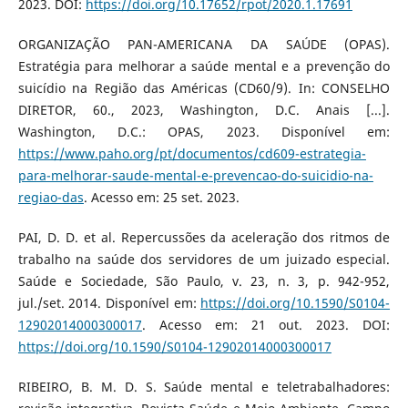
2023. DOI:
https://doi.org/10.17652/rpot/2020.1.17691
ORGANIZAÇÃO PAN-AMERICANA DA SAÚDE (OPAS).
Estratégia para melhorar a saúde mental e a prevenção do
suicídio na Região das Américas (CD60/9). In: CONSELHO
DIRETOR, 60., 2023, Washington, D.C. Anais [...].
Washington, D.C.: OPAS, 2023. Disponível em:
https://www.paho.org/pt/documentos/cd609-estrategia-
para-melhorar-saude-mental-e-prevencao-do-suicidio-na-
regiao-das
. Acesso em: 25 set. 2023.
PAI, D. D. et al. Repercussões da aceleração dos ritmos de
trabalho na saúde dos servidores de um juizado especial.
Saúde e Sociedade, São Paulo, v. 23, n. 3, p. 942-952,
jul./set. 2014. Disponível em:
https://doi.org/10.1590/S0104-
12902014000300017
. Acesso em: 21 out. 2023. DOI:
https://doi.org/10.1590/S0104-12902014000300017
RIBEIRO, B. M. D. S. Saúde mental e teletrabalhadores: