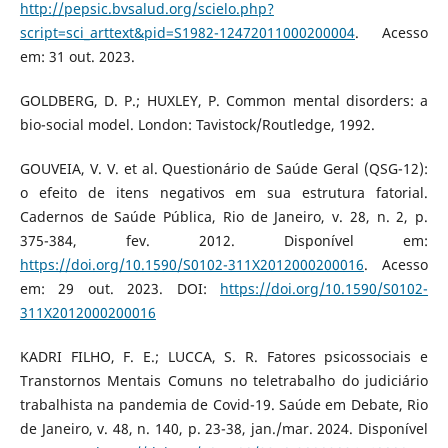
http://pepsic.bvsalud.org/scielo.php?
script=sci_arttext&pid=S1982-12472011000200004
. Acesso
em: 31 out. 2023.
GOLDBERG, D. P.; HUXLEY, P. Common mental disorders: a
bio-social model. London: Tavistock/Routledge, 1992.
GOUVEIA, V. V. et al. Questionário de Saúde Geral (QSG-12):
o efeito de itens negativos em sua estrutura fatorial.
Cadernos de Saúde Pública, Rio de Janeiro, v. 28, n. 2, p.
375-384, fev. 2012. Disponível em:
https://doi.org/10.1590/S0102-311X2012000200016
. Acesso
em: 29 out. 2023. DOI:
https://doi.org/10.1590/S0102-
311X2012000200016
KADRI FILHO, F. E.; LUCCA, S. R. Fatores psicossociais e
Transtornos Mentais Comuns no teletrabalho do judiciário
trabalhista na pandemia de Covid-19. Saúde em Debate, Rio
de Janeiro, v. 48, n. 140, p. 23-38, jan./mar. 2024. Disponível