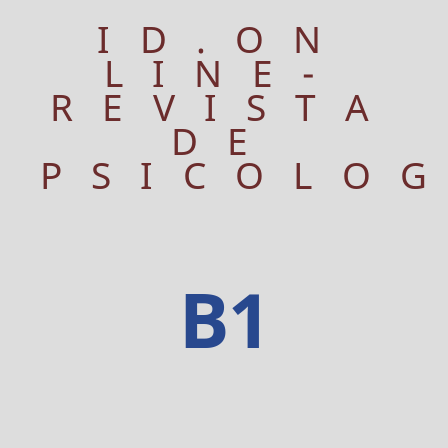
ID.ON
LINE-
REVISTA
DE
PSICOLO
B1