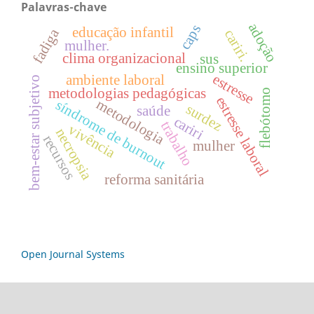
Palavras-chave
adoção
caps
educação infantil
fadiga
cariri.
mulher.
clima organizacional
sus
ensino superior
estresse
ambiente laboral
bem-estar subjetivo
metodologias pedagógicas
flebótomo
estresse laboral
metodologia
síndrome de burnout
surdez
saúde
cariri
trabalho
vivência
necropsia
recursos
mulher
reforma sanitária
Open Journal Systems