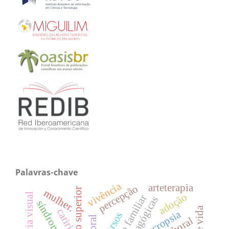
Palavras-chave
vivência
arteterapia
percepção
ensino superior
mulher.
deficiência visual
adoção
núcleo familiar
cariri
necropsia
recursos