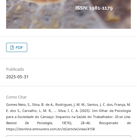
PDF
Publicado
2025-05-31
Como Citar
Gomes Neto, S., Silva, B. de A., Rodrigues, J. M. M., Santos, J. C. dos, França, M.
E. dos S., Carvalho, L. M. R., … Silva, I. C. A. (2025). Um Olhar da Psicologia
para a Sociedade do Cansaço: Impactos na Saúde do Trabalhador.
ID on Line.
Revista De Psicologia
,
19
(76), 28–46. Recuperado de
https://idonline.emnuvens.com.br/id/article/view/4158