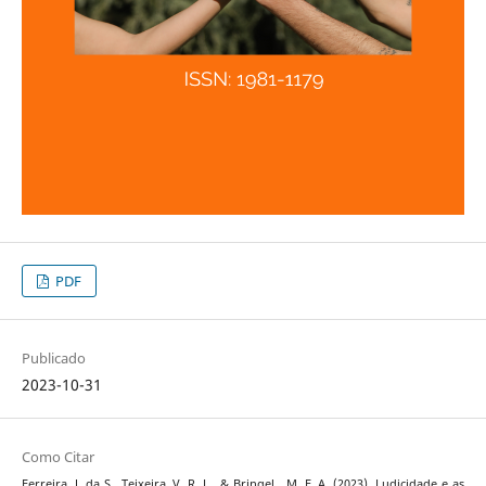
PDF
Publicado
2023-10-31
Como Citar
Ferreira, J. da S., Teixeira, V. R. L., & Bringel , M. F. A. (2023). Ludicidade e as