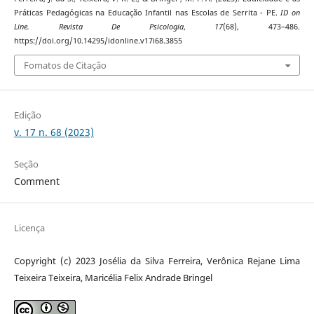
Práticas Pedagógicas na Educação Infantil nas Escolas de Serrita - PE.
ID on
Line. Revista De Psicologia
,
17
(68), 473–486.
https://doi.org/10.14295/idonline.v17i68.3855
Fomatos de Citação
Edição
v. 17 n. 68 (2023)
Seção
Comment
Licença
Copyright (c) 2023 Josélia da Silva Ferreira, Verônica Rejane Lima
Teixeira Teixeira, Maricélia Felix Andrade Bringel