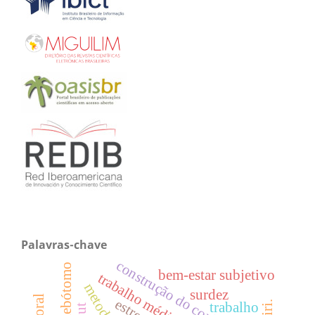
Palavras-chave
construção do conhecimento
flebótomo
bem-estar subjetivo
trabalho médico
surdez
trabalho