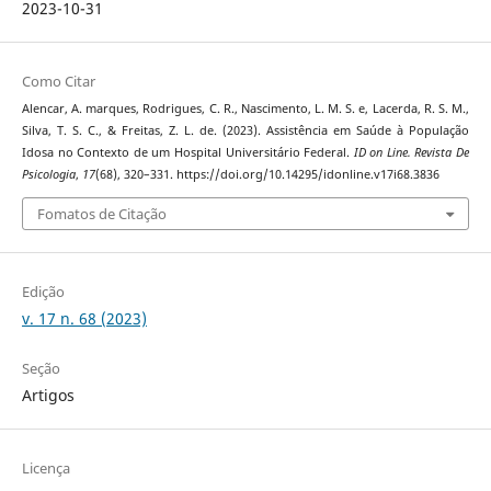
2023-10-31
Como Citar
Alencar, A. marques, Rodrigues, C. R., Nascimento, L. M. S. e, Lacerda, R. S. M.,
Silva, T. S. C., & Freitas, Z. L. de. (2023). Assistência em Saúde à População
Idosa no Contexto de um Hospital Universitário Federal.
ID on Line. Revista De
Psicologia
,
17
(68), 320–331. https://doi.org/10.14295/idonline.v17i68.3836
Fomatos de Citação
Edição
v. 17 n. 68 (2023)
Seção
Artigos
Licença