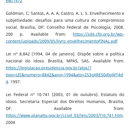
ew/1472
Goldman, C; Santos, A. A. A; Castro, A. L. S. Envelhecimento e
subjetividade: desafios para uma cultura de compromisso
social. Brasília, DF: Conselho Federal de Psicologia; 2008.
200 p. Available from:
https://site.cfp.org.br/wp-
content/uploads/2009/05/livro_envelhecimentoFINAL.pdf
Lei nº 8.842 (1994, 04 de janeiro). Dispõe sobre a política
nacional do idoso. Brasília, MPAS, SAS. Available from:
https://legislacao.presidencia.gov.br/atos/?
tipo=LEI&numero=8842&ano=1994&ato=253oXRE50dJpWT4d
4
. 1997.
Lei Federal nº 10.741 (2003, 01 de outubro). Estatuto do
idoso. Secretaria Especial dos Direitos Humanos, Brasília,
DF. Available from:
https://www.planalto.gov.br/ccivil_03/leis/2003/l10.741.htm
.
2004