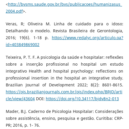
<
http://bvsms.saude.gov.br/bvs/publicacoes/humanizasus_
2004.pdf
>.
Veras, R; Oliveira M. Linha de cuidado para o idoso:
Detalhando o modelo. Revista Brasileira de Gerontologia,
2016; 19(6). 1-18 p.
https://www.redalyc.org/articulo.oa?
id=403849869002
Teixeira, P. T. F. A psicologia da saúde e hospitalar: reflexões
sobre a inserção profissional no hospital um estudo
integrativo Health and hospital psychology: reflections on
professional insertion in the hospital an integrative study.
Brazilian Journal of Development 2022; 8(2): 8601-8615.
https://ojs.brazilianjournals.com.br/ojs/index.php/BRJD/arti
cle/view/43604
DOI:
https://doi.org/10.34117/bjdv8n2-013
Mader, B.J. Caderno de Psicologia Hospitalar: Considerações
sobre assistência, ensino, pesquisa e gestão. Curitiba: CRP-
PR; 2016, p. 1- 76.