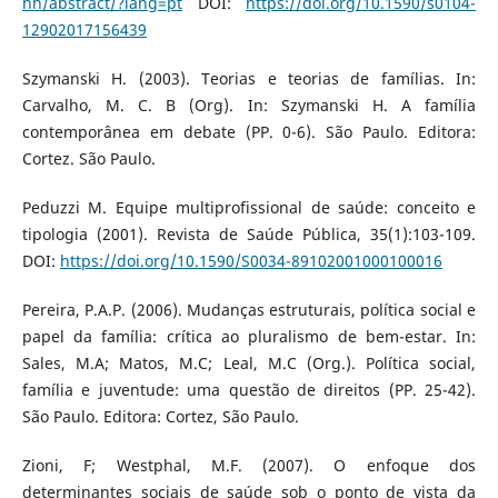
hh/abstract/?lang=pt
DOI:
https://doi.org/10.1590/s0104-
12902017156439
Szymanski H. (2003). Teorias e teorias de famílias. In:
Carvalho, M. C. B (Org). In: Szymanski H. A família
contemporânea em debate (PP. 0-6). São Paulo. Editora:
Cortez. São Paulo.
Peduzzi M. Equipe multiprofissional de saúde: conceito e
tipologia (2001). Revista de Saúde Pública, 35(1):103-109.
DOI:
https://doi.org/10.1590/S0034-89102001000100016
Pereira, P.A.P. (2006). Mudanças estruturais, política social e
papel da família: crítica ao pluralismo de bem-estar. In:
Sales, M.A; Matos, M.C; Leal, M.C (Org.). Política social,
família e juventude: uma questão de direitos (PP. 25-42).
São Paulo. Editora: Cortez, São Paulo.
Zioni, F; Westphal, M.F. (2007). O enfoque dos
determinantes sociais de saúde sob o ponto de vista da