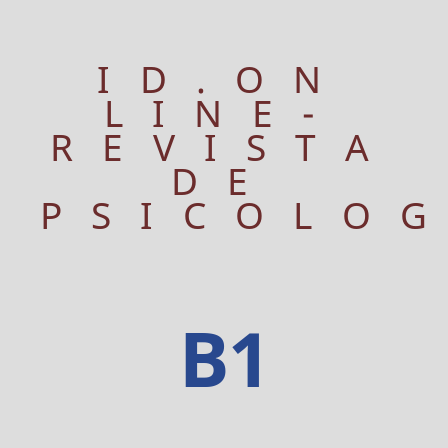
ID.ON
LINE-
REVISTA
DE
PSICOLO
B1