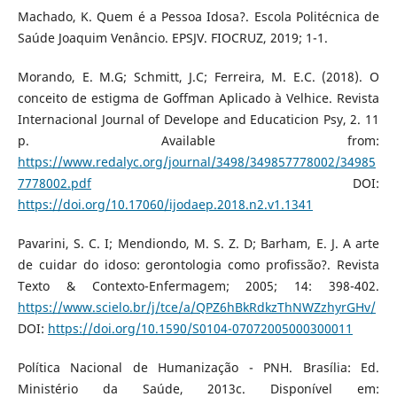
Machado, K. Quem é a Pessoa Idosa?. Escola Politécnica de
Saúde Joaquim Venâncio. EPSJV. FIOCRUZ, 2019; 1-1.
Morando, E. M.G; Schmitt, J.C; Ferreira, M. E.C. (2018). O
conceito de estigma de Goffman Aplicado à Velhice. Revista
Internacional Journal of Develope and Educaticion Psy, 2. 11
p. Available from:
https://www.redalyc.org/journal/3498/349857778002/34985
7778002.pdf
DOI:
https://doi.org/10.17060/ijodaep.2018.n2.v1.1341
Pavarini, S. C. I; Mendiondo, M. S. Z. D; Barham, E. J. A arte
de cuidar do idoso: gerontologia como profissão?. Revista
Texto & Contexto-Enfermagem; 2005; 14: 398-402.
https://www.scielo.br/j/tce/a/QPZ6hBkRdkzThNWZzhyrGHv/
DOI:
https://doi.org/10.1590/S0104-07072005000300011
Política Nacional de Humanização - PNH. Brasília: Ed.
Ministério da Saúde, 2013c. Disponível em: