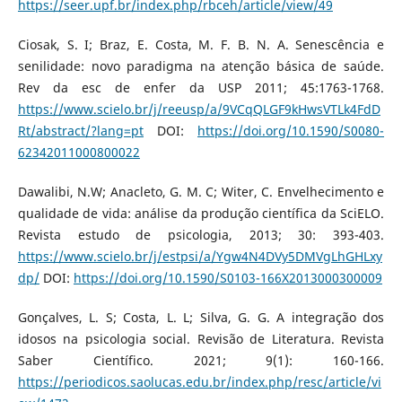
https://seer.upf.br/index.php/rbceh/article/view/49
Ciosak, S. I; Braz, E. Costa, M. F. B. N. A. Senescência e
senilidade: novo paradigma na atenção básica de saúde.
Rev da esc de enfer da USP 2011; 45:1763-1768.
https://www.scielo.br/j/reeusp/a/9VCqQLGF9kHwsVTLk4FdD
Rt/abstract/?lang=pt
DOI:
https://doi.org/10.1590/S0080-
62342011000800022
Dawalibi, N.W; Anacleto, G. M. C; Witer, C. Envelhecimento e
qualidade de vida: análise da produção científica da SciELO.
Revista estudo de psicologia, 2013; 30: 393-403.
https://www.scielo.br/j/estpsi/a/Ygw4N4DVy5DMVgLhGHLxy
dp/
DOI:
https://doi.org/10.1590/S0103-166X2013000300009
Gonçalves, L. S; Costa, L. L; Silva, G. G. A integração dos
idosos na psicologia social. Revisão de Literatura. Revista
Saber Científico. 2021; 9(1): 160-166.
https://periodicos.saolucas.edu.br/index.php/resc/article/vi