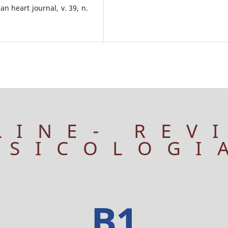
n heart journal, v. 39, n.
LINE- REV
PSICOLOGI
B1