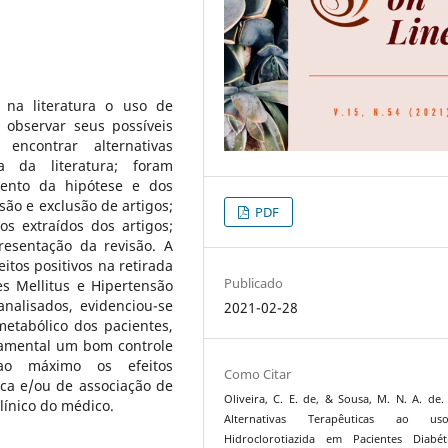
 na literatura o uso de
, observar seus possíveis
encontrar alternativas
va da literatura; foram
mento da hipótese e dos
usão e exclusão de artigos;
PDF
s extraídos dos artigos;
presentação da revisão. A
itos positivos na retirada
Publicado
s Mellitus e Hipertensão
analisados, evidenciou-se
2021-02-28
metabólico dos pacientes,
damental um bom controle
 ao máximo os efeitos
Como Citar
oca e/ou de associação de
Oliveira, C. E. de, & Sousa, M. N. A. de. 
línico do médico.
Alternativas Terapêuticas ao u
Hidroclorotiazida em Pacientes Diabét