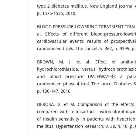
type 2 diabetes mellitus. New England Journal o
p. 1575-1585, 2010.
BLOOD PRESSURE LOWERING TREATMENT TRIAL
al. Effects of different blood-pressure-low
cardiovascular events: results of prospective
randomised trials. The Lancet, v. 362, n. 9395, p
BROWN, M. J. et al. Effect of amilori
hydrochlorothiazide, versus hydrochlorothiaz
and blood pressure (PATHWAY-3): a parall
randomised phase 4 trial. The lancet Diabetes & 
p. 136-147, 2016.
DEROSA, G. et al. Comparison of the effects 
compared with telmisartan+ hydrochlorothiazi
of insulin sensitivity in patients with hyperte
mellitus. Hypertension Research, v. 38, n. 10, p.