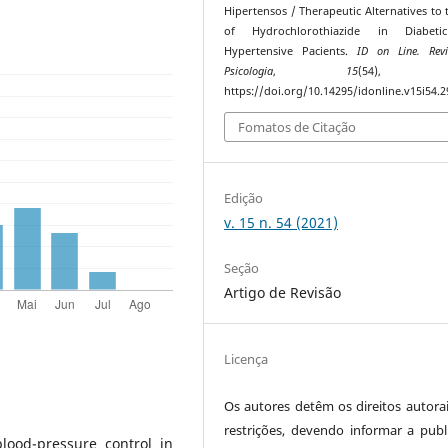
Hipertensos / Therapeutic Alternatives to 
of Hydrochlorothiazide in Diabet
Hypertensive Pacients.
ID on Line. Rev
Psicologia
,
15
(54), 65
https://doi.org/10.14295/idonline.v15i54.
Fomatos de Citação
Edição
v. 15 n. 54 (2021)
Seção
Artigo de Revisão
Licença
Os autores detêm os direitos autora
restrições, devendo informar a publ
ood-pressure control in