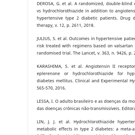
DEROSA, G. et al. A randomized, double-blind cl
vs hydrochlorothiazide in addition to angiotens
hypertensive type 2 diabetic patients. Drug
therapy, v. 12, p. 2611, 2018.
JULIUS, S. et al. Outcomes in hypertensive patie
risk treated with regimens based on valsartan
randomised trial. The Lancet, v. 363, n. 9426, p.
KARASHIMA, S. et al. Angiotensin II recepto
eplerenone or hydrochlorothiazide for hyp
diabetes mellitus. Clinical and Experimental Hyp
565-570, 2016.
LESSA, I. O adulto brasileiro e as doenças da m
das doenças crônicas não-transmissíveis. Editora
LIN, J. J. et al. Hydrochlorothiazide hypert
metabolic effects in type 2 diabetes: a meta-an