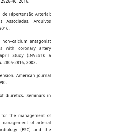
. 2926-46, 2016.
a de Hipertensão Arterial:
as Associadas. Arquivos
 2016.
a non–calcium antagonist
ts with coronary artery
lapril Study (INVEST): a
 p. 2805-2816, 2003.
tension. American journal
990.
f diuretics. Seminars in
s for the management of
e management of arterial
ardiology (ESC) and the