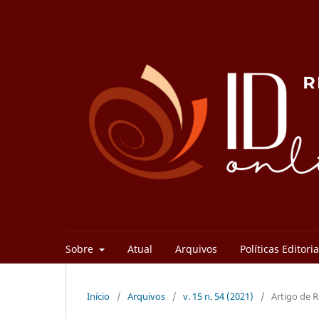
Sobre
Atual
Arquivos
Políticas Editori
Início
/
Arquivos
/
v. 15 n. 54 (2021)
/
Artigo de 