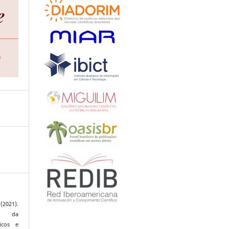
(2021).
so da
icos e