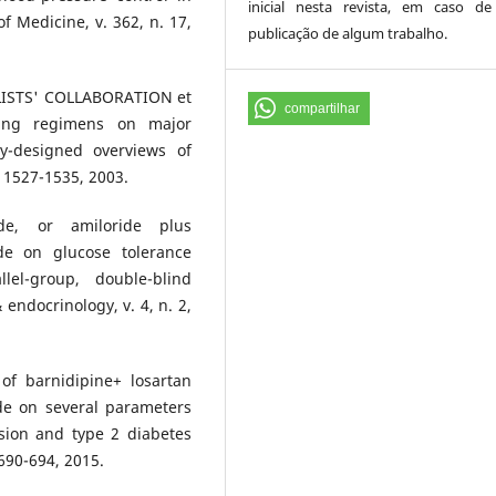
inicial nesta revista, em caso d
f Medicine, v. 362, n. 17,
publicação de algum trabalho.
ISTS' COLLABORATION et
compartilhar
ering regimens on major
ly-designed overviews of
. 1527-1535, 2003.
de, or amiloride plus
ide on glucose tolerance
el-group, double-blind
endocrinology, v. 4, n. 2,
of barnidipine+ losartan
de on several parameters
nsion and type 2 diabetes
 690-694, 2015.