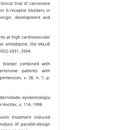
inical trial of canrenone
in II receptor blockers in
 design, development and
nts at high cardiovascular
 or amlodipine: the VALUE
 2022-2031, 2004.
r blocker combined with
ertensive patients with
ertension, v. 38, n. 7, p.
odernidade: epidemiologia
 Hucitec, v. 114, 1998.
ension treatment induced
alysis of parallel-design