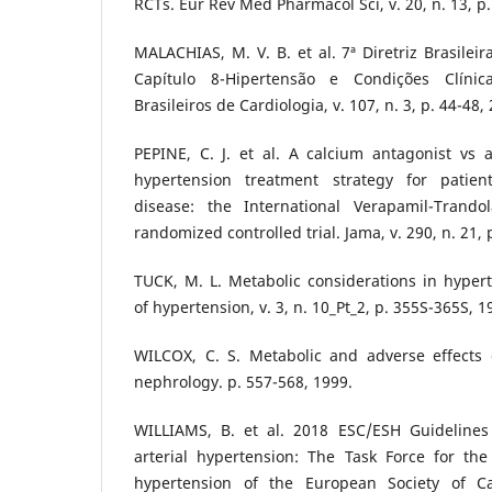
RCTs. Eur Rev Med Pharmacol Sci, v. 20, n. 13, p
MALACHIAS, M. V. B. et al. 7ª Diretriz Brasileir
Capítulo 8-Hipertensão e Condições Clínic
Brasileiros de Cardiologia, v. 107, n. 3, p. 44-48,
PEPINE, C. J. et al. A calcium antagonist vs 
hypertension treatment strategy for patien
disease: the International Verapamil-Trando
randomized controlled trial. Jama, v. 290, n. 21,
TUCK, M. L. Metabolic considerations in hyper
of hypertension, v. 3, n. 10_Pt_2, p. 355S-365S, 1
WILCOX, C. S. Metabolic and adverse effects o
nephrology. p. 557-568, 1999.
WILLIAMS, B. et al. 2018 ESC/ESH Guideline
arterial hypertension: The Task Force for th
hypertension of the European Society of C