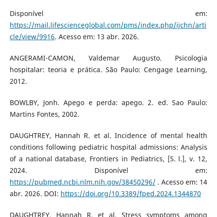
Disponível em:
https://mail.lifescienceglobal.com/pms/index.php/ijchn/arti
cle/view/9916
. Acesso em: 13 abr. 2026.
ANGERAMI-CAMON, Valdemar Augusto. Psicologia
hospitalar: teoria e prática. São Paulo: Cengage Learning,
2012.
BOWLBY, Jonh. Apego e perda: apego. 2. ed. Sao Paulo:
Martins Fontes, 2002.
DAUGHTREY, Hannah R. et al. Incidence of mental health
conditions following pediatric hospital admissions: Analysis
of a national database, Frontiers in Pediatrics, [S. l.], v. 12,
2024. Disponível em:
https://pubmed.ncbi.nlm.nih.gov/38450296/
. Acesso em: 14
abr. 2026. DOI:
https://doi.org/10.3389/fped.2024.1344870
DAUGHTREY, Hannah R. et al. Stress symptoms among