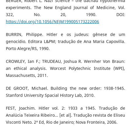
BERGER, Robert L. Nazi Science – the dachau hypothermia
experiments. The New England Journal of Medicine, Vol.
322, No. 20, 1990. DOI:
https://doi.org/10.1056/NEJM199005173222006
BURRIN, Philippe. Hitler e os judeus: gênese de um
genocídio. Editora L&PM; tradução de Ana Maria Capovilla.
Porto Alegre/RS, 1990.
CROWLEY, Ian F.; TRUDEAU, Joshua R. Wernher Von Braun:
an ethical analysis. Worcest Polytechnic Institute (WPI),
Massachusetts, 2011.
DE GROOT, Michael. Building the new order: 1938-1945.
Stanford University Spacial History Lab, 2010.
FEST, Joachim. Hitler vol. 2: 1933 a 1945. Tradução de
Analúcia Teixeira Ribeiro... [et al]. Tradução revista de Eliseu
Visconti Neto. 2ª Ed, Rio de Janeiro; Nova Fronteira, 2006.