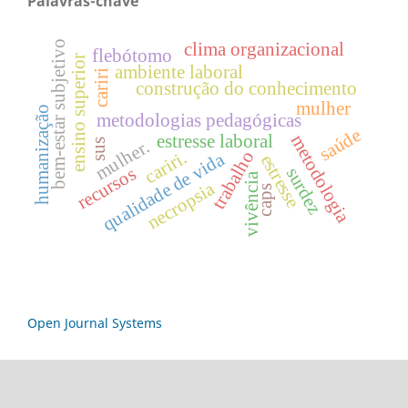
Palavras-chave
bem-estar subjetivo
clima organizacional
flebótomo
ensino superior
ambiente laboral
cariri
construção do conhecimento
mulher
humanização
metodologias pedagógicas
saúde
estresse laboral
metodologia
sus
mulher.
cariri.
trabalho
qualidade de vida
estresse
recursos
surdez
vivência
necropsia
caps
Open Journal Systems