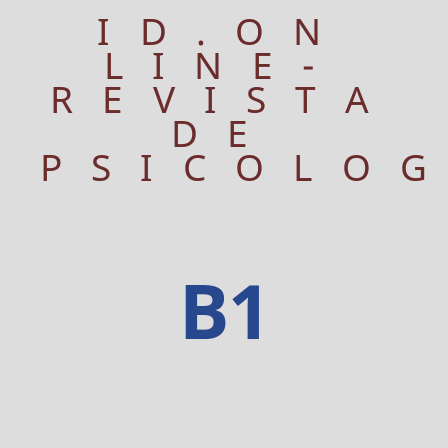
ID.ON
LINE-
REVISTA
DE
PSICOLO
B1