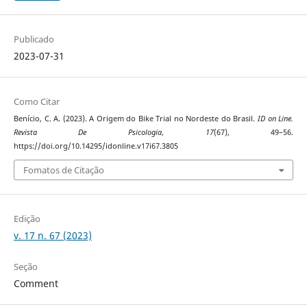
Publicado
2023-07-31
Como Citar
Benício, C. A. (2023). A Origem do Bike Trial no Nordeste do Brasil.
ID on Line.
Revista De Psicologia
,
17
(67), 49–56.
https://doi.org/10.14295/idonline.v17i67.3805
Fomatos de Citação
Edição
v. 17 n. 67 (2023)
Seção
Comment