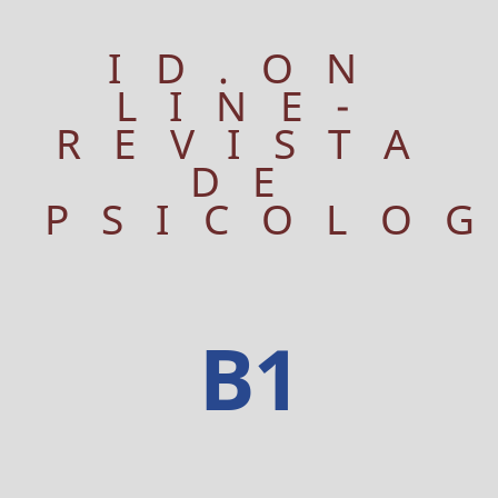
ID.ON
LINE-
REVISTA
DE
PSICOLO
B1