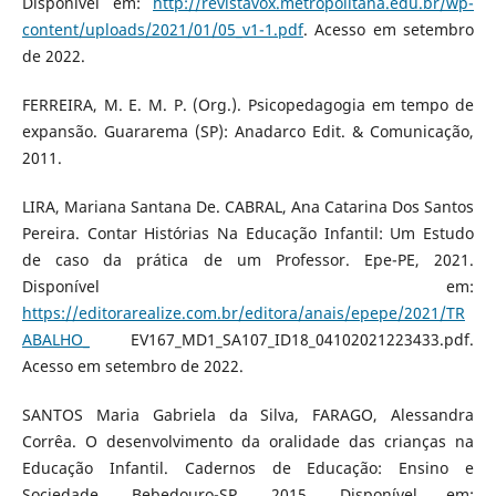
Disponível em:
http://revistavox.metropolitana.edu.br/wp-
content/uploads/2021/01/05_v1-1.pdf
. Acesso em setembro
de 2022.
FERREIRA, M. E. M. P. (Org.). Psicopedagogia em tempo de
expansão. Guararema (SP): Anadarco Edit. & Comunicação,
2011.
LIRA, Mariana Santana De. CABRAL, Ana Catarina Dos Santos
Pereira. Contar Histórias Na Educação Infantil: Um Estudo
de caso da prática de um Professor. Epe-PE, 2021.
Disponível em:
https://editorarealize.com.br/editora/anais/epepe/2021/TR
ABALHO_
EV167_MD1_SA107_ID18_04102021223433.pdf.
Acesso em setembro de 2022.
SANTOS Maria Gabriela da Silva, FARAGO, Alessandra
Corrêa. O desenvolvimento da oralidade das crianças na
Educação Infantil. Cadernos de Educação: Ensino e
Sociedade, Bebedouro-SP, 2015. Disponível em: