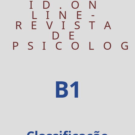
ID.ON
LINE-
REVISTA
DE
PSICOLO
B1