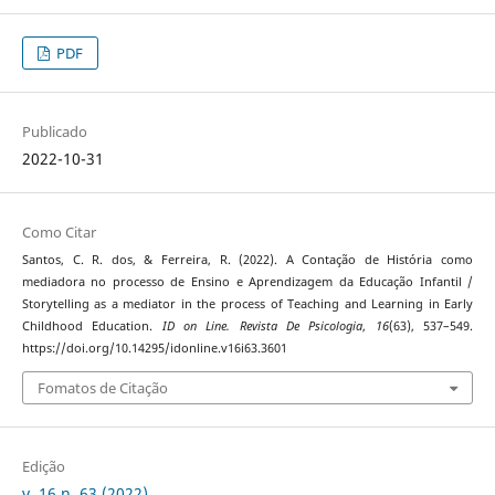
PDF
Publicado
2022-10-31
Como Citar
Santos, C. R. dos, & Ferreira, R. (2022). A Contação de História como
mediadora no processo de Ensino e Aprendizagem da Educação Infantil /
Storytelling as a mediator in the process of Teaching and Learning in Early
Childhood Education.
ID on Line. Revista De Psicologia
,
16
(63), 537–549.
https://doi.org/10.14295/idonline.v16i63.3601
Fomatos de Citação
Edição
v. 16 n. 63 (2022)