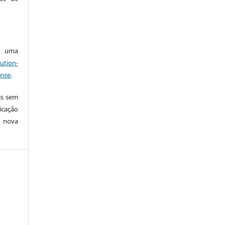
ob uma
ution-
ense
.
is sem
icação
e nova