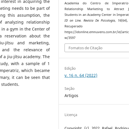
interest in acquiring the
Academia do Centro de Imperatri
keting needs to be part of
Relationship Marketing to Attract Jiu
wing this assumption, the
Students in an Academy Center in Imperat
ID on Line. Revista De Psicologia
,
16
(64),
 analyzing relationship
Recuperado 
s in a gym in the Center of
https://idonline.emnuvens.com.br/id/artic
a reservation about the
w/3597
jiu-jítsu and marketing,
Fomatos de Citação
t and the relevance of
f a jiu-jítsu academy. The
tudy, with a sample of 1
Edição
Imperatriz, which became
v. 16 n. 64 (2022)
mary, it can be seen that
u students.
Seção
Artigos
Licença
Copyright (c) 2022 Rafael Rodrig