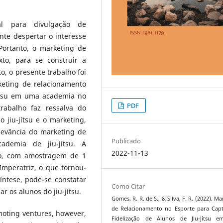
l para divulgação de
te despertar o interesse
Portanto, o marketing de
xto, para se construir a
o, o presente trabalho foi
keting de relacionamento
jítsu em uma academia no
PDF
rabalho faz ressalva do
 o jiu-jítsu e o marketing,
levância do marketing de
Publicado
ademia de jiu-jítsu. A
2022-11-13
ico, com amostragem de 1
mperatriz, o que tornou-
ntese, pode-se constatar
Como Citar
r os alunos do jiu-jítsu.
Gomes, R. R. de S., & Silva, F. R. (2022). M
de Relacionamento no Esporte para Cap
omoting ventures, however,
Fidelização de Alunos de Jiu-Jítsu 