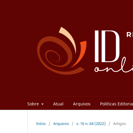
Sobre
Atual
Arquivos
Políticas Editori
Início
/
Arquivos
/
v. 16 n. 64 (2022)
/
Artigos