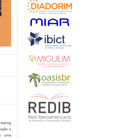
arketing
tação e
em uma