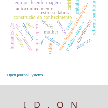
trabalho
cariri.
equipe de enfermagem
reforma sanitária
metodologias pedagógicas
autoconhecimento
estresse laboral
construção do conhecimento
adoção
metodologia
estresse
cariri
caps
trabalho médico
ensino superior
necropsia
humanização
núcleo familiar
mulher
mulher.
vivência
recursos
sus
saúde
Open Journal Systems
ID.ON