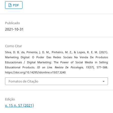
PDF
Publicado
2021-10-31
Como Citar
Silva, D. B. da, Pimenta, J. D. M., Pinheiro, M. Z., & Lopes, R. E. M. (2021).
Marketing Digital: O Poder Das Redes Sociais Na Venda De Produtos
Educacionais / Digital Marketing: The Power of Social Media in Selling
Educational Products.
ID on Line. Revista De Psicologia
,
15
(57), 577–588.
https://doi.org/10.14295/idonline.v15i57.3240
Fomatos de Citação
Edição
v. 15 n. 57 (2021)