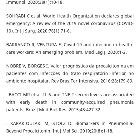
Immunol. 2020;38(1):10-18.
SOHRABI C et al. World Health Organization declares global
emergency: A review of the 2019 novel coronavirus (COVID-
19). Int J Surg. 2020;76(1):71-6.
BARRANCO R, VENTURA F. Covid-19 and infection in health-
care workers: An emerging problem. Med Leg J. 2020;1-2.
NOBRE V, BORGES I. Valor prognóstico da procalcitonina em
pacientes com infecções do trato respiratório inferior no
ambiente hospitalar. Rev Bras Ter Intensiva. 2016;28:179-89.
. BACCI MR et al. IL-6 and TNF-? serum levels are associated
with early death in community-acquired pneumonia
patients. Braz J Med Biol Res. 2015;48:427-32.
. KARAKIOULAKI M, STOLZ D. Biomarkers in Pneumonia-
Beyond Procalcitonin. Int J Mol Sci. 2019;20(8):1-18.