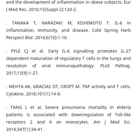
and the development of inflammation in obese subjects. Eur
J Med Res. 2010;15(Suppl 2):120-2.
. TANAKA T, NARAZAKI M, KISHIMOTO T. IL-6 in
inflammation, immunity, and disease. Cold Spring Harb
Perspect Biol. 2014;6(10):1-16.
. PYLE CJ et al. Early IL-6 signalling promotes IL-27
dependent maturation of regulatory T cells in the lungs and
resolution of viral immunopathology. PLoS Pathog.
2017;13(9):1-27.
. MEHTA AK, GRACIAS DT, CROFT M. TNF activity and T cells.
Cytokine. 2018;101(1):14-8.
. TANG L et al. Severe pneumonia mortality in elderly
patients is associated with downregulation of Toll-like
receptors 2 and 4 on monocytes. Am J Med Sci.
2014;347(1):34-41.