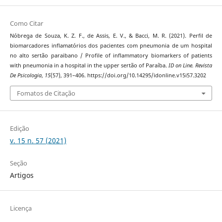
Como Citar
Nóbrega de Souza, K. Z. F., de Assis, E. V., & Bacci, M. R. (2021). Perfil de
biomarcadores inflamatórios dos pacientes com pneumonia de um hospital
no alto sertão paraibano / Profile of inflammatory biomarkers of patients
with pneumonia in a hospital in the upper sertão of Paraíba.
ID on Line. Revista
De Psicologia
,
15
(57), 391–406. https://doi.org/10.14295/idonline.v15i57.3202
Fomatos de Citação
Edição
v. 15 n. 57 (2021)
Seção
Artigos
Licença