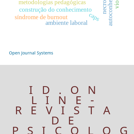
autoconhecimento
necropsia
metodologias pedagógicas
construção do conhecimento
caps
síndrome de burnout
ambiente laboral
Open Journal Systems
ID.ON
LINE-
REVISTA
DE
PSICOLO