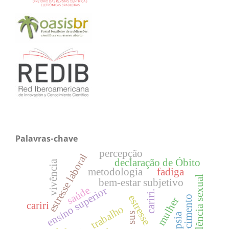
Palavras-chave
percepção
estresse laboral
declaração de Óbito
vivência
metodologia
fadiga
violência sexual
bem-estar subjetivo
saúde
ensino superior
cariri.
estresse
mulher
cariri
trabalho
sus