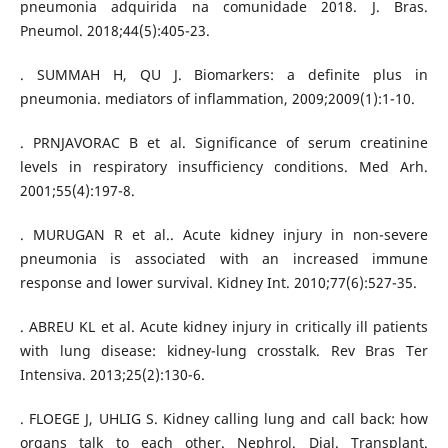
pneumonia adquirida na comunidade 2018. J. Bras.
Pneumol. 2018;44(5):405-23.
. SUMMAH H, QU J. Biomarkers: a definite plus in
pneumonia. mediators of inflammation, 2009;2009(1):1-10.
. PRNJAVORAC B et al. Significance of serum creatinine
levels in respiratory insufficiency conditions. Med Arh.
2001;55(4):197-8.
. MURUGAN R et al.. Acute kidney injury in non-severe
pneumonia is associated with an increased immune
response and lower survival. Kidney Int. 2010;77(6):527-35.
. ABREU KL et al. Acute kidney injury in critically ill patients
with lung disease: kidney-lung crosstalk. Rev Bras Ter
Intensiva. 2013;25(2):130-6.
. FLOEGE J, UHLIG S. Kidney calling lung and call back: how
organs talk to each other. Nephrol. Dial. Transplant.