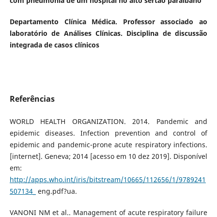
com pneumonia de um hospital no alto sertão paraibano
Departamento Clínica Médica. Professor associado ao
laboratório de Análises Clínicas. Disciplina de discussão
integrada de casos clínicos
Referências
WORLD HEALTH ORGANIZATION. 2014. Pandemic and
epidemic diseases. Infection prevention and control of
epidemic and pandemic-prone acute respiratory infections.
[internet]. Geneva; 2014 [acesso em 10 dez 2019]. Disponível
em:
http://apps.who.int/iris/bitstream/10665/112656/1/9789241
507134_
eng.pdf?ua.
VANONI NM et al.. Management of acute respiratory failure