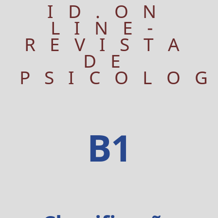
ID.ON
LINE-
REVISTA
DE
PSICOLO
B1