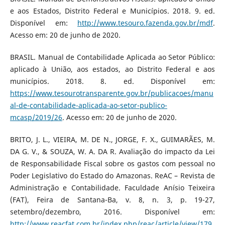
e aos Estados, Distrito Federal e Municípios. 2018. 9. ed.
Disponível em:
http://www.tesouro.fazenda.gov.br/mdf
.
Acesso em: 20 de junho de 2020.
BRASIL. Manual de Contabilidade Aplicada ao Setor Público:
aplicado à União, aos estados, ao Distrito Federal e aos
municípios. 2018. 8. ed. Disponível em:
https://www.tesourotransparente.gov.br/publicacoes/manu
al-de-contabilidade-aplicada-ao-setor-publico-
mcasp/2019/26
. Acesso em: 20 de junho de 2020.
BRITO, J. L., VIEIRA, M. DE N., JORGE, F. X., GUIMARÃES, M.
DA G. V., & SOUZA, W. A. DA R. Avaliação do impacto da Lei
de Responsabilidade Fiscal sobre os gastos com pessoal no
Poder Legislativo do Estado do Amazonas. ReAC – Revista de
Administração e Contabilidade. Faculdade Anísio Teixeira
(FAT), Feira de Santana-Ba, v. 8, n. 3, p. 19-27,
setembro/dezembro, 2016. Disponível em:
http://www.reacfat.com.br/index.php/reac/article/view/179
.