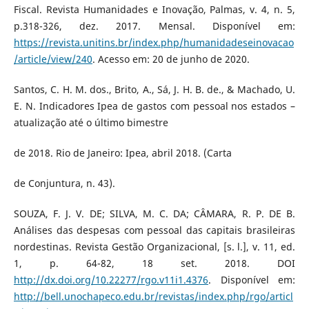
Fiscal. Revista Humanidades e Inovação, Palmas, v. 4, n. 5,
p.318-326, dez. 2017. Mensal. Disponível em:
https://revista.unitins.br/index.php/humanidadeseinovacao
/article/view/240
. Acesso em: 20 de junho de 2020.
Santos, C. H. M. dos., Brito, A., Sá, J. H. B. de., & Machado, U.
E. N. Indicadores Ipea de gastos com pessoal nos estados –
atualização até o último bimestre
de 2018. Rio de Janeiro: Ipea, abril 2018. (Carta
de Conjuntura, n. 43).
SOUZA, F. J. V. DE; SILVA, M. C. DA; CÂMARA, R. P. DE B.
Análises das despesas com pessoal das capitais brasileiras
nordestinas. Revista Gestão Organizacional, [s. l.], v. 11, ed.
1, p. 64-82, 18 set. 2018. DOI
http://dx.doi.org/10.22277/rgo.v11i1.4376
. Disponível em:
http://bell.unochapeco.edu.br/revistas/index.php/rgo/articl