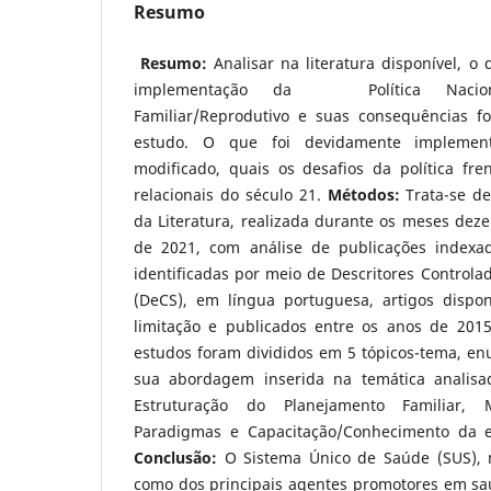
Resumo
Resumo:
Analisar na literatura disponível, o
implementação da Política Nacion
Familiar/Reprodutivo e suas consequências fo
estudo. O que foi devidamente impleme
modificado, quais os desafios da política fre
relacionais do século 21.
Métodos:
Trata-se d
da Literatura, realizada durante os meses dez
de 2021, com análise de publicações index
identificadas por meio de Descritores Control
(DeCS), em língua portuguesa, artigos dispo
limitação e publicados entre os anos de 201
estudos foram divididos em 5 tópicos-tema, 
sua abordagem inserida na temática analis
Estruturação do Planejamento Familiar, M
Paradigmas e Capacitação/Conhecimento da e
Conclusão:
O Sistema Único de Saúde (SUS), 
como dos principais agentes promotores em saú