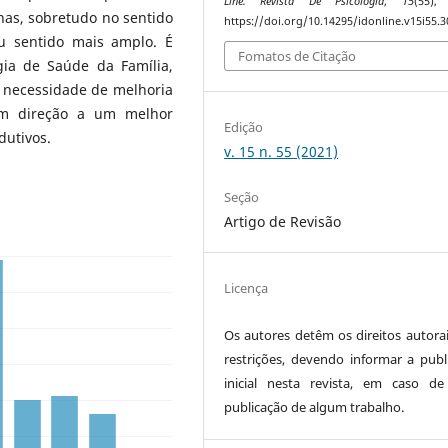
Line. Revista De Psicologia
,
15
(55),
lhas, sobretudo no sentido
https://doi.org/10.14295/idonline.v15i55.
 sentido mais amplo. É
Fomatos de Citação
gia de Saúde da Família,
a necessidade de melhoria
em direção a um melhor
Edição
dutivos.
v. 15 n. 55 (2021)
Seção
Artigo de Revisão
Licença
Os autores detêm os direitos autora
restrições, devendo informar a publ
inicial nesta revista, em caso d
publicação de algum trabalho.