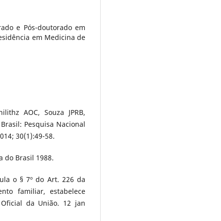
orado e Pós-doutorado em
esidência em Medicina de
hilithz AOC, Souza JPRB,
rasil: Pesquisa Nacional
014; 30(1):49-58.
a do Brasil 1988.
ula o § 7º do Art. 226 da
nto familiar, estabelece
Oficial da União. 12 jan