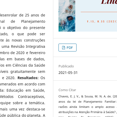
 desenrolar de 25 anos de
al de Planejamento
i o objetivo do presente
ntado, o que pode ser
nte às novas construções
e uma Revisão Integrativa
PDF
embro de 2020 e fevereiro
adas em bases de dados,
ados em Ciências da Saúde
Publicado
níveis gratuitamente sem
2021-05-31
5 e 2020.
Resultados:
Os
enumerados em acordo com
Como Citar
ada: Educação em Saúde,
étodos Contraceptivos,
Chaves, E. J. V., & Sousa, M. N. A. de. (20
anos da lei de Planejamento Familiar:
quipe sobre a temática.
razões ainda limitam o amplo acesso 
mais uma vez destaca-se
atribuições na Atenção Primária à Saúde? 
de pública do planeta. A