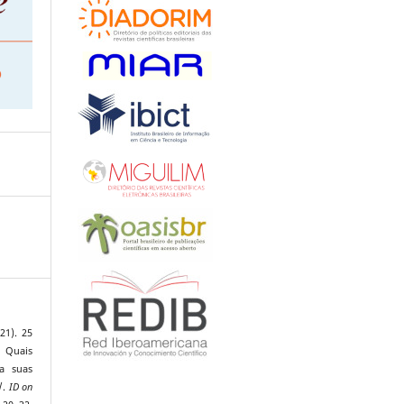
21). 25
 Quais
a suas
/.
ID on