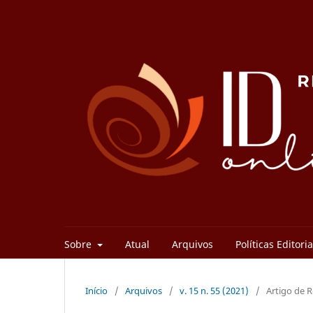
Sobre
Atual
Arquivos
Políticas Editori
Início
/
Arquivos
/
v. 15 n. 55 (2021)
/
Artigo de 