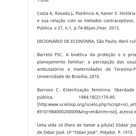
Costa A, Rosado L, Florêncio A, Xavier E. Histór
e sua relação com os métodos contraceptivos.
Pública. v.37, n.1, p.74-86jan./mar. 2013.
DICIONÁRIO DE ECONOMIA, São Paulo, Abril cult
Barreto FSC. A bioética da proteção e o pro
planejamento familiar: a percepção das usuá
ambulatórios e maternidades de Teresina-PI 
Universidade de Brasília; 2010.
Barroso C. Esterilização feminina: liberdad
pública. 1984;18(2):170-8
[http:www.scielosp.org/scielo.php?script=sci_ar
89101984000200009&lng=en&nrm=iso], acesso e
Uma vida só (Pare de tomar a pílula) (Odair Jo
de Odair José. LP “Odair José”. Polydor. P. 1973.