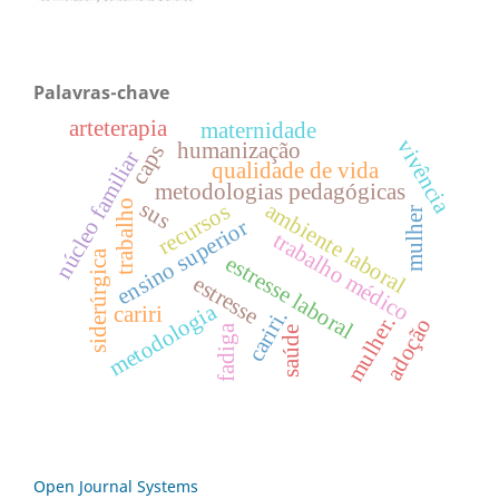
Palavras-chave
arteterapia
maternidade
vivência
humanização
caps
núcleo familiar
qualidade de vida
metodologias pedagógicas
sus
trabalho
ambiente laboral
recursos
mulher
ensino superior
trabalho médico
siderúrgica
estresse laboral
estresse
metodologia
cariri
cariri.
mulher.
adoção
fadiga
saúde
Open Journal Systems