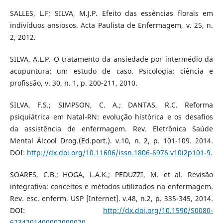
SALLES, L.F; SILVA, M.J.P. Efeito das essências florais em
indivíduos ansiosos. Acta Paulista de Enfermagem, v. 25, n.
2, 2012.
SILVA, A.L.P. O tratamento da ansiedade por intermédio da
acupuntura: um estudo de caso. Psicologia: ciência e
profissão, v. 30, n. 1, p. 200-211, 2010.
SILVA, F.S.; SIMPSON, C. A.; DANTAS, R.C. Reforma
psiquiátrica em Natal-RN: evolução histórica e os desafios
da assistência de enfermagem. Rev. Eletrônica Saúde
Mental Álcool Drog.(Ed.port.). v.10, n. 2, p. 101-109. 2014.
DOI:
http://dx.doi.org/10.11606/issn.1806-6976.v10i2p101-9
.
SOARES, C.B.; HOGA, L.A.K.; PEDUZZI, M. et al. Revisão
integrativa: conceitos e métodos utilizados na enfermagem.
Rev. esc. enferm. USP [Internet]. v.48, n.2, p. 335-345, 2014.
DOI:
http://dx.doi.org/10.1590/S0080-
6234201400002000020
.