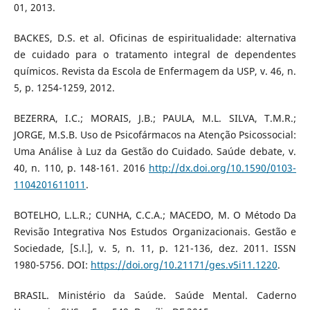
01, 2013.
BACKES, D.S. et al. Oficinas de espiritualidade: alternativa
de cuidado para o tratamento integral de dependentes
químicos. Revista da Escola de Enfermagem da USP, v. 46, n.
5, p. 1254-1259, 2012.
BEZERRA, I.C.; MORAIS, J.B.; PAULA, M.L. SILVA, T.M.R.;
JORGE, M.S.B. Uso de Psicofármacos na Atenção Psicossocial:
Uma Análise à Luz da Gestão do Cuidado. Saúde debate, v.
40, n. 110, p. 148-161. 2016
http://dx.doi.org/10.1590/0103-
1104201611011
.
BOTELHO, L.L.R.; CUNHA, C.C.A.; MACEDO, M. O Método Da
Revisão Integrativa Nos Estudos Organizacionais. Gestão e
Sociedade, [S.l.], v. 5, n. 11, p. 121-136, dez. 2011. ISSN
1980-5756. DOI:
https://doi.org/10.21171/ges.v5i11.1220
.
BRASIL. Ministério da Saúde. Saúde Mental. Caderno