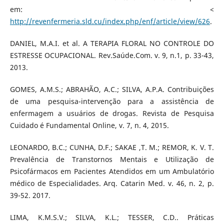
em: <
http://revenfermeria.sld.cu/index.php/enf/article/view/626
.
DANIEL, M.A.I. et al. A TERAPIA FLORAL NO CONTROLE DO
ESTRESSE OCUPACIONAL. Rev.Saúde.Com. v. 9, n.1, p. 33-43,
2013.
GOMES, A.M.S.; ABRAHÃO, A.C.; SILVA, A.P.A. Contribuições
de uma pesquisa-intervenção para a assistência de
enfermagem a usuários de drogas. Revista de Pesquisa
Cuidado é Fundamental Online, v. 7, n. 4, 2015.
LEONARDO, B.C.; CUNHA, D.F.; SAKAE ,T. M.; REMOR, K. V. T.
Prevalência de Transtornos Mentais e Utilização de
Psicofármacos em Pacientes Atendidos em um Ambulatório
médico de Especialidades. Arq. Catarin Med. v. 46, n. 2, p.
39-52. 2017.
LIMA, K.M.S.V.; SILVA, K.L.; TESSER, C.D.. Práticas