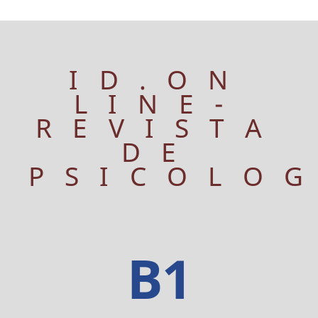
ID.ON
LINE-
REVISTA
DE
PSICOLO
B1