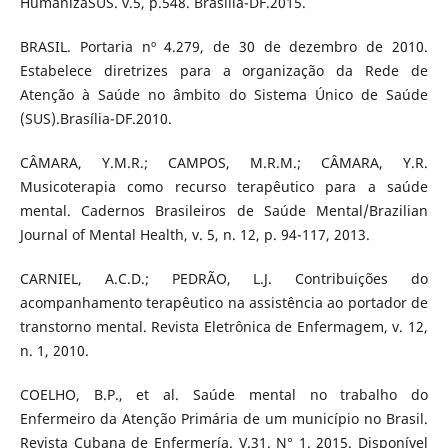
HumanizaSUS. v.5, p.548. Brasília-DF.2015.
BRASIL. Portaria nº 4.279, de 30 de dezembro de 2010.
Estabelece diretrizes para a organização da Rede de
Atenção à Saúde no âmbito do Sistema Único de Saúde
(SUS).Brasília-DF.2010.
CÂMARA, Y.M.R.; CAMPOS, M.R.M.; CÂMARA, Y.R.
Musicoterapia como recurso terapêutico para a saúde
mental. Cadernos Brasileiros de Saúde Mental/Brazilian
Journal of Mental Health, v. 5, n. 12, p. 94-117, 2013.
CARNIEL, A.C.D.; PEDRÃO, L.J. Contribuições do
acompanhamento terapêutico na assistência ao portador de
transtorno mental. Revista Eletrônica de Enfermagem, v. 12,
n. 1, 2010.
COELHO, B.P., et al. Saúde mental no trabalho do
Enfermeiro da Atenção Primária de um município no Brasil.
Revista Cubana de Enfermería. V.31. N° 1. 2015. Disponível