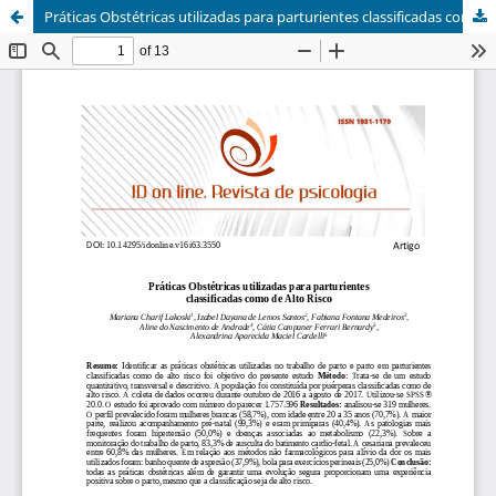
Práticas Obstétricas utilizadas para parturientes classificadas como de Alto Risco / Obstetric practices used for parturients classified as High Risk