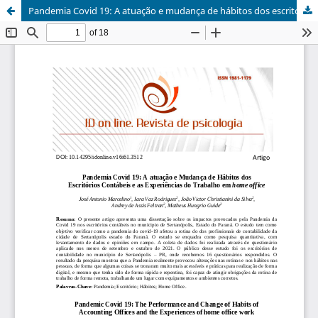
Pandemia Covid 19: A atuação e mudança de hábitos dos escritórios contábeis e as Experiências do trabalho em home office / Pandemic Covid 19: The Performance and Change of Habits of Accounting Offices and the Experiences of home office work