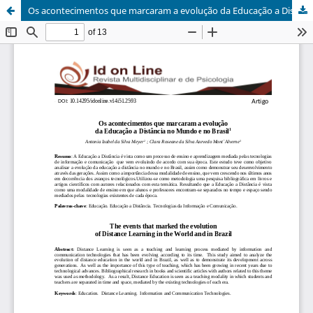
Os acontecimentos que marcaram a evolução da Educação a Distância no Mundo e no Brasil / The events that marked the evolution of Distance Learning in the World and in Brazil