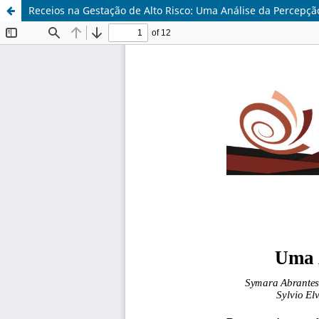
Receios na Gestação de Alto Risco: Uma Análise da Percepçã