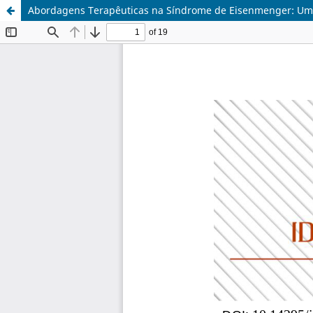
Abordagens Terapêuticas na Síndrome de Eisenmenger: Uma