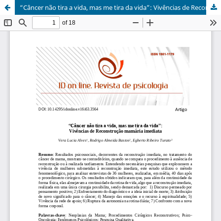
“Câncer não tira a vida, mas me tira da vida”: Vivências de Reconstrução mamária imediata / “Cancer does not take my life, but it takes me out of my life”: Experiences of Immediate Breast Reconstruction