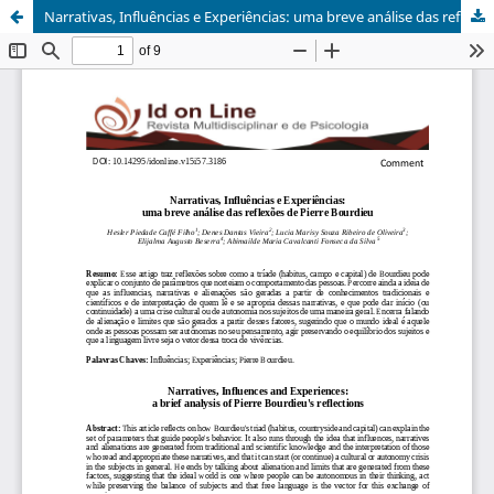
Narrativas, Influências e Experiências: uma breve análise das reflexões de Pierre Bourdieu / Narratives, Influences and Experiences: a brief analysis of Pierre Bourdieu's reflections